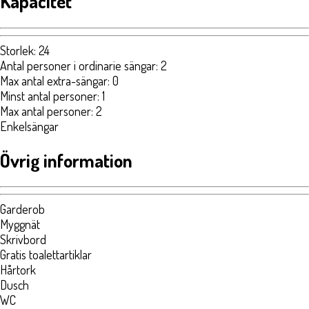
Kapacitet
Storlek
:
24
Antal personer i ordinarie sängar
:
2
Max antal extra-sängar
:
0
Minst antal personer
:
1
Max antal personer
:
2
Enkelsängar
Övrig information
Garderob
Myggnät
Skrivbord
Gratis toalettartiklar
Hårtork
Dusch
WC